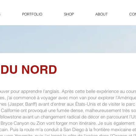
S
PORTFOLIO
SHOP
ABOUT
CO
 DU NORD
uver pour apprendre l'anglais. Après cette belle expérience au cours 
s, j'ai commencé à voyager avec mon van pour explorer l'Amérique 
s (Jasper, Banff) avant d'entrer aux États-Unis et de visiter le parc
en Californie ont provoqué une fumée dense, malheureusement très sou
 à Yellowstone avant un changement radical de décor en parcourant l'U
ryce Canyon ou Zion vont forger mon itinéraire. Je suis également a
in. Puis la route m'a conduit à San Diego à la frontière mexicaine et 
rres vers Yosemite, puis j'ai longé la côte de l'océan dans l'Oregon et