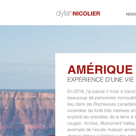
NEW
AMÉRIQUE
EXPÉRIENCE D'UNE VIE
En 2018, j'ai passé 2 mois à Vanco
beaucoup de personnes incroyable
lieu dans les Rocheuses canadienne
incendies de forêt très intenses 
exploré les entrailles de la terre
rouges. Arches, Monument Valley, B
exemple de l'excès malsain américa
dernier détour à l'intérieur des te