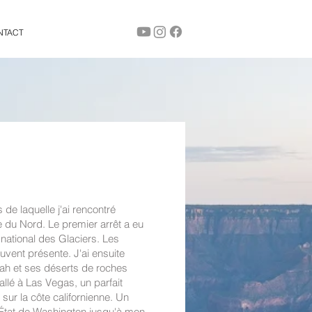
NTACT
de laquelle j'ai rencontré
du Nord. Le premier arrêt a eu
 national des Glaciers. Les
vent présente. J'ai ensuite
tah et ses déserts de roches
llé à Las Vegas, un parfait
sur la côte californienne. Un
 l'État de Washington jusqu'à mon