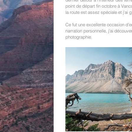
point de départ fin octobre à Vanc
la route est assez spéciale et j'ai
Ce fut une excellente occasion d'
narration personnelle, j'ai décou
photographie.