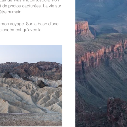
nt de photos capturées. La vie sur
'être humain.
 mon voyage. Sur la base d'une
rofondément qu'avec la