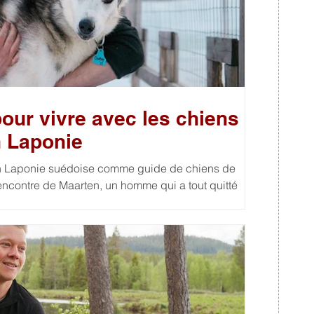
 pour vivre avec les chiens
n Laponie
n Laponie suédoise comme guide de chiens de
rencontre de Maarten, un homme qui a tout quitté
rd de la Suède. Un choix de vie radical,
découvrir
s animaux. Cette vidéo est la première d'une série
autour de la nature, de ses habitants et des choix