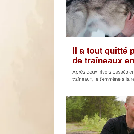
Il a tout quitté
de traîneaux e
Après deux hivers passés e
traîneaux, je t'emmène à la 
pour vivre entouré des chiens dans le no
mais profondément nécessaire. À travers son histoire, je te propose de 
la puissance du lien avec ce
de rencontres et d'aventures 
de vie q