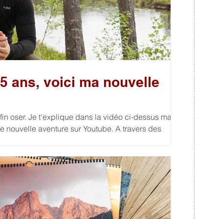
 15 ans, voici ma nouvelle
nfin oser. Je t'explique dans la vidéo ci-dessus ma
elle aventure sur Youtube. A travers des
nerai à la rencontre du vivant par des immersions en
inspirantes et des expériences qui m'ont
erveiller