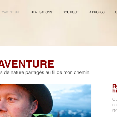
 D'AVENTURE
RÉALISATIONS
BOUTIQUE
À PROPOS
'AVENTURE
nts de nature partagés au fil de mon chemin.
R
h
Qu
no
re