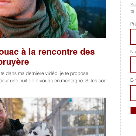
Sa
ta 
Pr
ouac à la rencontre des
No
bruyère
te dans ma dernière vidéo, je te propose
E-
pour une nuit de bivouac en montagne. Si les coqs
e départ de cette aventure, c'est toute la montagne
s observations présentées dans cette vidéo ont été
 le respect de l'espèce afin de ne pas perturber son