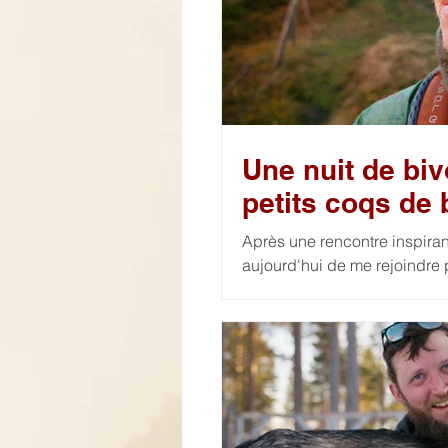
Une nuit de biv
petits coqs de 
Après une rencontre inspiran
aujourd'hui de me rejoindre 
de bruyère étaient le point d
qui en a fait la richesse. Le
réalisées à distance et dans
comportement naturel.