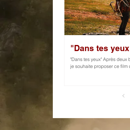
"Dans tes yeux
"Dans tes yeux" Après deux
je souhaite proposer ce film d