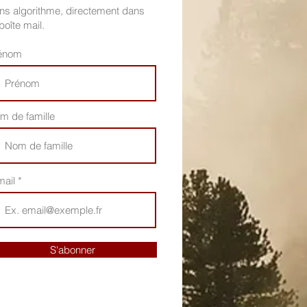
ns algorithme, directement dans
boîte mail.
énom
m de famille
mail
S'abonner