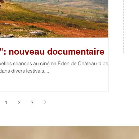
": nouveau documentaire
 belles séances au cinéma Eden de Château-d'oex,
ans divers festivals,...
1
2
3