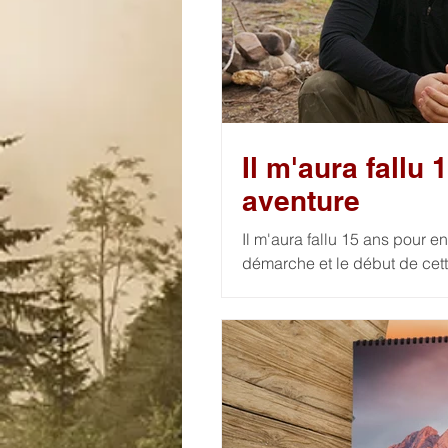
Il m'aura fallu
aventure
Il m'aura fallu 15 ans pour e
démarche et le début de cette nouv
vidéos régulières, je t'emmè
pleine nature, des histoires 
profondément marqué. Des moments discrets et pourtant si essentiels dans un
monde qui va toujours plus vite. Alors, si toi aussi tu cherches à t'ém
devant la