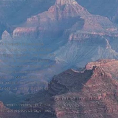
de laquelle j'ai rencontré
d. Le premier arrêt a eu lieu
ional des Glaciers. Les incendies
nte. J'ai ensuite exploré les
déserts de roches rouges. Arches,
 un parfait exemple de l'excès
ienne. Un dernier détour à
ngton jusqu'à mon point de départ
urées. La vie sur la route est
.
 retraçant mon voyage. Sur la
s est que je peux partager mes