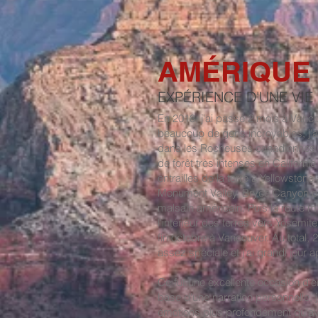
AMÉRIQUE
EXPÉRIENCE D'UNE VIE
En 2018, j'ai passé 2 mois à Vanco
beaucoup de gens incroyables, j'a
dans les Rocheuses canadiennes (Ja
de forêt très intenses en Californ
entrailles de la terre à Yellowsto
Monument Valley, Bryce Canyon ou 
malsain américain. Puis la route m'
l'intérieur des terres vers Yosemit
fin octobre à Vancouver. Au total,
assez spéciale et j'ai grandi jour 
Ce fut une excellente occasion d'e
base d'une narration personnelle, 
émotions plus profondément qu'ave