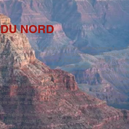
 DU NORD
uver pour apprendre l'anglais. Après cette belle expérience au cours 
i commencé à voyager avec mon van pour explorer l'Amérique du Nor
sper, Banff) avant d'entrer aux États-Unis et de visiter le parc nat
ie ont provoqué une fumée dense, malheureusement très souvent prése
ne avant un changement radical de décor en parcourant l'Utah et ses 
Zion vont forger mon itinéraire. Je suis également allé à Las Vegas,
a conduit à San Diego à la frontière mexicaine et sur la côte californ
e, puis j'ai longé la côte de l'océan dans l'Oregon et l'État de Washi
 20 000 kilomètres seront parcourus et au moins autant de photos capt
après jour: en tant que photographe mais aussi en tant qu'être humain
n apprendre davantage sur le cinéma. J'ai créé la vidéo ci-dessous,
j'ai l'impression que la chose la plus importante à propos des vidéo
c la photographie. C'est ce que j'ai essayé dans le court métrage.